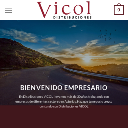
Saltar
0
al
contenido
BIENVENIDO EMPRESARIO
En Distribuciones VICOL llevamos más de 30 años trabajando con
empresas de diferentes sectores en Asturias. Haz que tu negocio crezca
contando con Distribuciones VICOL