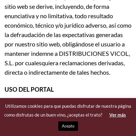
sitio web se derive, incluyendo, de forma
enunciativa y no limitativa, todo resultado
económico, técnico y/o jurídico adverso, así como
la defraudación de las expectativas generadas
por nuestro sitio web, obligándose el usuario a
mantener indemne a DISTRIBUCIONES VICOL,
S.L. por cualesquiera reclamaciones derivadas,
directa o indirectamente de tales hechos.
USO DEL PORTAL
www.vicol.esproporciona el acceso a multitud de
Utilizamos cookies para que puedas disfrutar de nuestra página
como disfrutas de un buen vino, ¿aceptas el trato?
Ver más
informaciones, servicios, programas o datos (en
adelante, «los contenidos») en Internet
Acepto
pertenecientes a DISTRIBUCIONES VICOL, S.L.