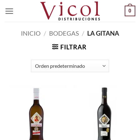
Saltar
0
al
contenido
INICIO
/
BODEGAS
/
LA GITANA
FILTRAR